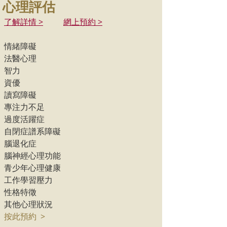
心理評估
了解詳情 >
網上預約 >
情緒障礙
法醫心理
智力
資優
讀寫障礙
專注力不足
過度活躍症
自閉症譜系障礙
腦退化症
腦神經心理功能
青少年心理健康
工作學習壓力
性格特徵
其他心理狀況
按此預約 >