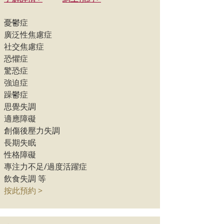
憂鬱症
廣泛性焦慮症
社交焦慮症
恐懼症
驚恐症
強迫症
躁鬱症
思覺失調
適應障礙
創傷後壓力失調
長期失眠
性格障礙
專注力不足/過度活躍症
飲食失調 等
按此預約 >